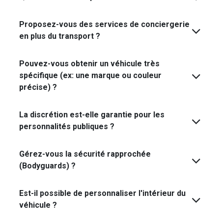
Proposez-vous des services de conciergerie
en plus du transport ?
Pouvez-vous obtenir un véhicule très
spécifique (ex: une marque ou couleur
précise) ?
Absolument. Si le véhicule ne figure pas dans notre
La discrétion est-elle garantie pour les
flotte standard, nous l'activons via notre réseau de
personnalités publiques ?
partenaires exclusifs. Vous souhaitez une Bentley
spécifique ou un véhicule blindé ? Nous vous
Gérez-vous la sécurité rapprochée
l'amenons.
(Bodyguards) ?
Est-il possible de personnaliser l'intérieur du
véhicule ?