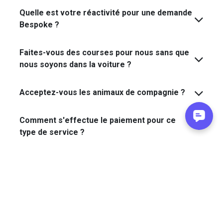
Quelle est votre réactivité pour une demande
Bespoke ?
Faites-vous des courses pour nous sans que
nous soyons dans la voiture ?
Acceptez-vous les animaux de compagnie ?
Bien entendu. Vos compagnons sont traités avec les
Comment s'effectue le paiement pour ce
mêmes égards. Nous pouvons prévoir des
type de service ?
équipements spécifiques pour leur confort lors du
voyage.
"Le véritable luxe ne réside
pas dans ce que l'on possède,
mais dans la liberté de voir ses
moindres désirs s'accomplir